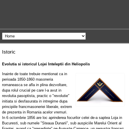
Istoric
Evolutia si istoricul Lojei Inteleptii din Heliopolis
Inainte de toate trebuie mentionat ca in
perioada 1850-1860 masoneria
romaneasca se afla in plina dezvoltare,
dupa rolul crucial pe care l-a avut in
revolutia pasoptista, practic o "revolutie"
initiata si desfasurata in intregime dupa
principiile francmasoneriei liberale, extrem
de prezenta in Romania acelor vremuri.
In 6 octombrie 1856 are loc aprinderea focurilor celei de-a saptea Loja in
Bucuresti, sub numele "Steaua Dunarii", sub auspiciile Marelui Orient al
Frantei, avand ca "presedinte" pe Auguste Carrence, un negustor francez