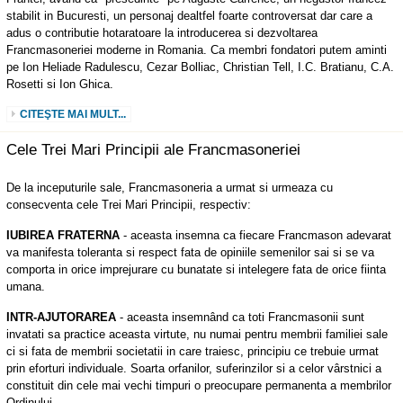
stabilit in Bucuresti, un personaj dealtfel foarte controversat dar care a
adus o contributie hotaratoare la introducerea si dezvoltarea
Francmasoneriei moderne in Romania. Ca membri fondatori putem aminti
pe Ion Heliade Radulescu, Cezar Bolliac, Christian Tell, I.C. Bratianu, C.A.
Rosetti si Ion Ghica.
CITEŞTE MAI MULT...
Cele Trei Mari Principii ale Francmasoneriei
De la inceputurile sale, Francmasoneria a urmat si urmeaza cu
consecventa cele Trei Mari Principii, respectiv:
IUBIREA FRATERNA
- aceasta insemna ca fiecare Francmason adevarat
va manifesta toleranta si respect fata de opiniile semenilor sai si se va
comporta in orice imprejurare cu bunatate si intelegere fata de orice fiinta
umana.
INTR-AJUTORAREA
- aceasta insemnând ca toti Francmasonii sunt
invatati sa practice aceasta virtute, nu numai pentru membrii familiei sale
ci si fata de membrii societatii in care traiesc, principiu ce trebuie urmat
prin eforturi individuale. Soarta orfanilor, suferinzilor si a celor vârstnici a
constituit din cele mai vechi timpuri o preocupare permanenta a membrilor
Ordinului.