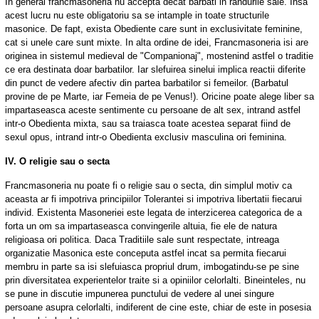
In general francmasoneria nu accepta decat barbati in randurile sale. Insa
acest lucru nu este obligatoriu sa se intample in toate structurile
masonice. De fapt, exista Obediente care sunt in exclusivitate feminine,
cat si unele care sunt mixte. In alta ordine de idei, Francmasoneria isi are
originea in sistemul medieval de "Companionaj", mostenind astfel o traditie
ce era destinata doar barbatilor. Iar slefuirea sinelui implica reactii diferite
din punct de vedere afectiv din partea barbatilor si femeilor. (Barbatul
provine de pe Marte, iar Femeia de pe Venus!). Oricine poate alege liber sa
impartaseasca aceste sentimente cu persoane de alt sex, intrand astfel
intr-o Obedienta mixta, sau sa traiasca toate acestea separat fiind de
sexul opus, intrand intr-o Obedienta exclusiv masculina ori feminina.
IV. O religie sau o secta
Francmasoneria nu poate fi o religie sau o secta, din simplul motiv ca
aceasta ar fi impotriva principiilor Tolerantei si impotriva libertatii fiecarui
individ. Existenta Masoneriei este legata de interzicerea categorica de a
forta un om sa impartaseasca convingerile altuia, fie ele de natura
religioasa ori politica. Daca Traditiile sale sunt respectate, intreaga
organizatie Masonica este conceputa astfel incat sa permita fiecarui
membru in parte sa isi slefuiasca propriul drum, imbogatindu-se pe sine
prin diversitatea experientelor traite si a opiniilor celorlalti. Bineinteles, nu
se pune in discutie impunerea punctului de vedere al unei singure
persoane asupra celorlalti, indiferent de cine este, chiar de este in posesia