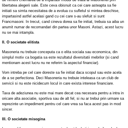
libertatea alegerii sale. Este ceva obisnuit ca cei care asteapta sa fie
initiati sa simta necesitatea de a evolua cu sufletul si mintea deschise,
impartasind astfel acelasi gand cu cei care s-au slefuit si sunt
Francmasoni. In trecut, cand cineva dorea sa fie initiat, trebuia sa aiba un
anumit numar de recomandari din partea unor Masoni. Astazi, acest lucru
nu se mai intampla.
II. O societate elitista
Masoneria nu trebuie conceputa ca o elita sociala sau economica, din
simplul motiv ca bogatia sa este rezultatul diversitatii mebrilor (si cand
mentionam acest lucru nu ne referim la aspectul financiar).
Vom intreba pe cel care doreste sa fie initiat daca scopul sau este acela
de a se perfectiona. Deci Masoneria nu trebuie inteleasa ca un club de
servicii si nu este nicidecum locul in care exista interese financiare.
Taxa de adeziunea nu este mai mare decat cea necesara pentru a intra in
oricare alta asociatie, sportiva sau de alt fel, si nu ar trebui prin urmare sa
reprezinte un impediment pentru cel care vrea sa faca acest pas in mod
sincer.
III. O societate misogina