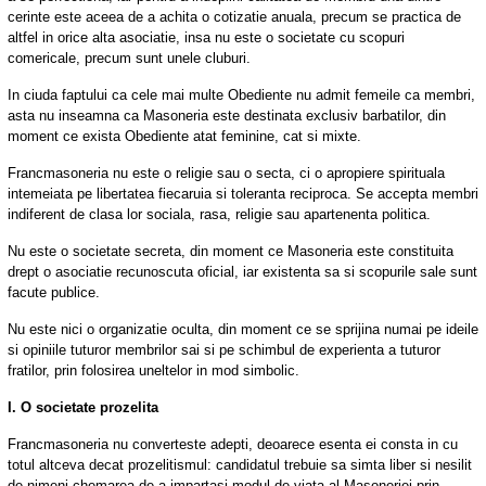
cerinte este aceea de a achita o cotizatie anuala, precum se practica de
altfel in orice alta asociatie, insa nu este o societate cu scopuri
comericale, precum sunt unele cluburi.
In ciuda faptului ca cele mai multe Obediente nu admit femeile ca membri,
asta nu inseamna ca Masoneria este destinata exclusiv barbatilor, din
moment ce exista Obediente atat feminine, cat si mixte.
Francmasoneria nu este o religie sau o secta, ci o apropiere spirituala
intemeiata pe libertatea fiecaruia si toleranta reciproca. Se accepta membri
indiferent de clasa lor sociala, rasa, religie sau apartenenta politica.
Nu este o societate secreta, din moment ce Masoneria este constituita
drept o asociatie recunoscuta oficial, iar existenta sa si scopurile sale sunt
facute publice.
Nu este nici o organizatie oculta, din moment ce se sprijina numai pe ideile
si opiniile tuturor membrilor sai si pe schimbul de experienta a tuturor
fratilor, prin folosirea uneltelor in mod simbolic.
I. O societate prozelita
Francmasoneria nu converteste adepti, deoarece esenta ei consta in cu
totul altceva decat prozelitismul: candidatul trebuie sa simta liber si nesilit
de nimeni chemarea de a impartasi modul de viata al Masoneriei prin