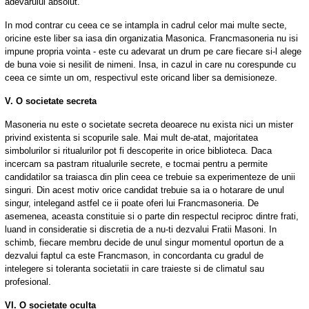
adevarului absolut.
In mod contrar cu ceea ce se intampla in cadrul celor mai multe secte,
oricine este liber sa iasa din organizatia Masonica. Francmasoneria nu isi
impune propria vointa - este cu adevarat un drum pe care fiecare si-l alege
de buna voie si nesilit de nimeni. Insa, in cazul in care nu corespunde cu
ceea ce simte un om, respectivul este oricand liber sa demisioneze.
V. O societate secreta
Masoneria nu este o societate secreta deoarece nu exista nici un mister
privind existenta si scopurile sale. Mai mult de-atat, majoritatea
simbolurilor si ritualurilor pot fi descoperite in orice biblioteca. Daca
incercam sa pastram ritualurile secrete, e tocmai pentru a permite
candidatilor sa traiasca din plin ceea ce trebuie sa experimenteze de unii
singuri. Din acest motiv orice candidat trebuie sa ia o hotarare de unul
singur, intelegand astfel ce ii poate oferi lui Francmasoneria. De
asemenea, aceasta constituie si o parte din respectul reciproc dintre frati,
luand in consideratie si discretia de a nu-ti dezvalui Fratii Masoni. In
schimb, fiecare membru decide de unul singur momentul oportun de a
dezvalui faptul ca este Francmason, in concordanta cu gradul de
intelegere si toleranta societatii in care traieste si de climatul sau
profesional.
VI. O societate oculta