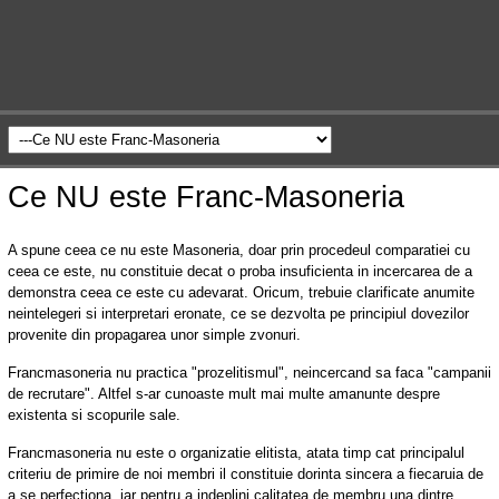
Ce NU este Franc-Masoneria
A spune ceea ce nu este Masoneria, doar prin procedeul comparatiei cu
ceea ce este, nu constituie decat o proba insuficienta in incercarea de a
demonstra ceea ce este cu adevarat. Oricum, trebuie clarificate anumite
neintelegeri si interpretari eronate, ce se dezvolta pe principiul dovezilor
provenite din propagarea unor simple zvonuri.
Francmasoneria nu practica "prozelitismul", neincercand sa faca "campanii
de recrutare". Altfel s-ar cunoaste mult mai multe amanunte despre
existenta si scopurile sale.
Francmasoneria nu este o organizatie elitista, atata timp cat principalul
criteriu de primire de noi membri il constituie dorinta sincera a fiecaruia de
a se perfectiona, iar pentru a indeplini calitatea de membru una dintre