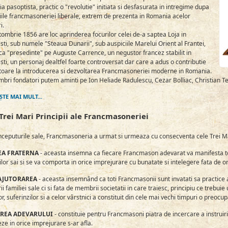
ia pasoptista, practic o "revolutie" initiata si desfasurata in intregime dupa
piile francmasoneriei liberale, extrem de prezenta in Romania acelor
i.
tombrie 1856 are loc aprinderea focurilor celei de-a saptea Loja in
ti, sub numele "Steaua Dunarii", sub auspiciile Marelui Orient al Frantei,
ca "presedinte" pe Auguste Carrence, un negustor francez stabilit in
ti, un personaj dealtfel foarte controversat dar care a adus o contributie
toare la introducerea si dezvoltarea Francmasoneriei moderne in Romania.
ri fondatori putem aminti pe Ion Heliade Radulescu, Cezar Bolliac, Christian Tell, 
ŞTE MAI MULT...
Trei Mari Principii ale Francmasoneriei
nceputurile sale, Francmasoneria a urmat si urmeaza cu consecventa cele Trei Mari
EA FRATERNA
- aceasta insemna ca fiecare Francmason adevarat va manifesta tol
or sai si se va comporta in orice imprejurare cu bunatate si intelegere fata de or
AJUTORAREA
- aceasta insemnând ca toti Francmasonii sunt invatati sa practice 
 familiei sale ci si fata de membrii societatii in care traiesc, principiu ce trebuie
or, suferinzilor si a celor vârstnici a constituit din cele mai vechi timpuri o pre
REA ADEVARULUI
- constituie pentru Francmasoni piatra de incercare a instruirii
ze in orice imprejurare s-ar afla.