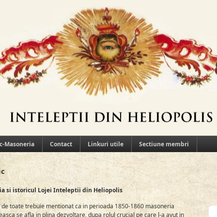
c-Masoneria
Contact
Linkuri utile
Sectiune membri
ic
a si istoricul Lojei Inteleptii din Heliopolis
e de toate trebuie mentionat ca in perioada 1850-1860 masoneria
sca se afla in plina dezvoltare, dupa rolul crucial pe care l-a avut in