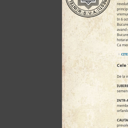
revolut
princi
vremur
In 6 oc
Bucures
avand 
Bucures
hotara
Ca memb
CITE
Cele 
De la i
IUBIR
semenil
INTR-
membrii
orfanil
CAUTA
prevale