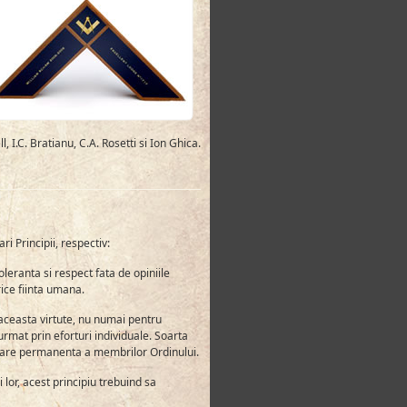
I.C. Bratianu, C.A. Rosetti si Ion Ghica.
 Principii, respectiv:
eranta si respect fata de opiniile
ice fiinta umana.
aceasta virtute, nu numai pentru
 urmat prin eforturi individuale. Soarta
ocupare permanenta a membrilor Ordinului.
 lor, acest principiu trebuind sa