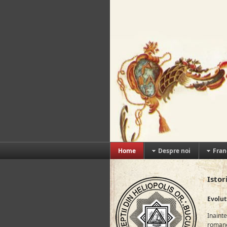
Home
Despre noi
Fran
Istor
Evoluti
Inaint
romanea